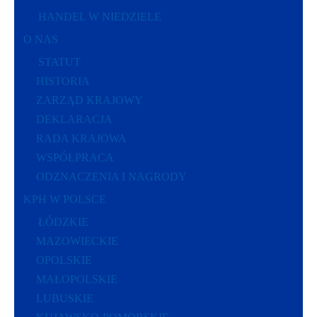
HANDEL W NIEDZIELE
O NAS
STATUT
HISTORIA
ZARZĄD KRAJOWY
DEKLARACJA
RADA KRAJOWA
WSPÓŁPRACA
ODZNACZENIA I NAGRODY
KPH W POLSCE
ŁÓDZKIE
MAZOWIECKIE
OPOLSKIE
MAŁOPOLSKIE
LUBUSKIE