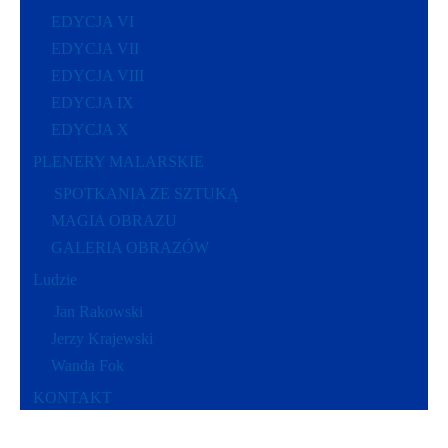
EDYCJA VI
EDYCJA VII
EDYCJA VIII
EDYCJA IX
EDYCJA X
PLENERY MALARSKIE
SPOTKANIA ZE SZTUKĄ
MAGIA OBRAZU
GALERIA OBRAZÓW
Ludzie
Jan Rakowski
Jerzy Krajewski
Wanda Fok
KONTAKT