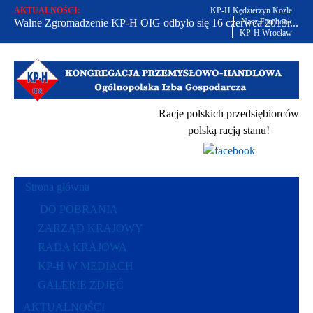
AKTUALNOŚCI:
KP-H Kędzierzyn Kożle
Walne Zgromadzenie KP-H OIG odbyło się 16 czerwca 2013r...
Nasz Facebook
KP-H Wrocław
Od 2002 r. bronimy praw polskich przedsiębiorców...
Racje polskich przedsiębiorców polską racją stanu...
Racje polskich przedsiębiorców
polską racją stanu!
Strona główna
DO POBRANIA
ZARZĄD KRAJOWY
RADA KRAJOWA
KP-H W MEDIACH
GALERIE ZDJĘĆ
AKTUALNOŚCI