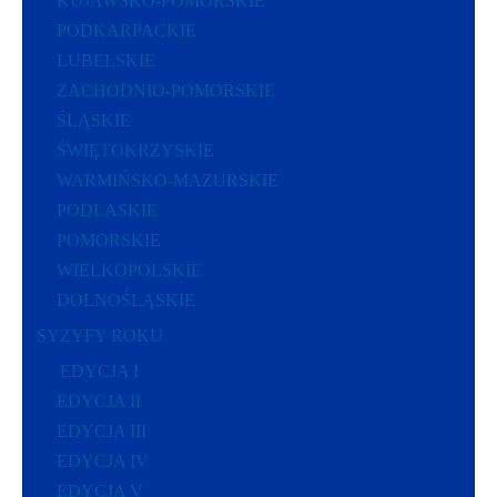
KUJAWSKO-POMORSKIE
PODKARPACKIE
LUBELSKIE
ZACHODNIO-POMORSKIE
ŚLĄSKIE
ŚWIĘTOKRZYSKIE
WARMIŃSKO-MAZURSKIE
PODLASKIE
POMORSKIE
WIELKOPOLSKIE
DOLNOŚLĄSKIE
SYZYFY ROKU
EDYCJA I
EDYCJA II
EDYCJA III
EDYCJA IV
EDYCJA V