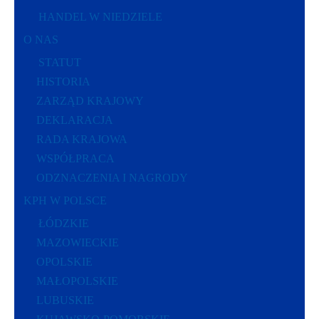
HANDEL W NIEDZIELE
O NAS
STATUT
HISTORIA
ZARZĄD KRAJOWY
DEKLARACJA
RADA KRAJOWA
WSPÓŁPRACA
ODZNACZENIA I NAGRODY
KPH W POLSCE
ŁÓDZKIE
MAZOWIECKIE
OPOLSKIE
MAŁOPOLSKIE
LUBUSKIE