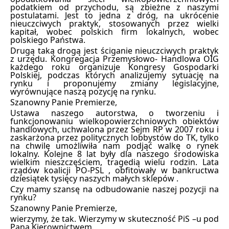
podatkiem od przychodu, są zbieżne z naszymi
postulatami. Jest to jedna z dróg, na ukrócenie
nieuczciwych praktyk, stosowanych przez wielki
kapitał, wobec polskich firm lokalnych, wobec
polskiego Państwa.
Drugą taką drogą jest ściganie nieuczciwych praktyk
z urzędu. Kongregacja Przemysłowo- Handlowa OIG
każdego roku organizuje Kongresy Gospodarki
Polskiej, podczas których analizujemy sytuację na
rynku i proponujemy zmiany legislacyjne,
wyrównujące naszą pozycję na rynku.
Szanowny Panie Premierze,
Ustawa naszego autorstwa, o tworzeniu i
funkcjonowaniu wielkopowierzchniowych obiektów
handlowych, uchwalona przez Sejm RP w 2007 roku i
zaskarżona przez politycznych lobbystów do TK, tylko
na chwilę umożliwiła nam podjąć walkę o rynek
lokalny. Kolejne 8 lat były dla naszego środowiska
wielkim nieszczęściem, tragedią wielu rodzin. Lata
rządów koalicji PO-PSL , obfitowały w bankructwa
dziesiątek tysięcy naszych małych sklepów .
Czy mamy szansę na odbudowanie naszej pozycji na
rynku?
Szanowny Panie Premierze,
wierzymy, że tak. Wierzymy w skuteczność PiS –u pod
Pana Kierownictwem.