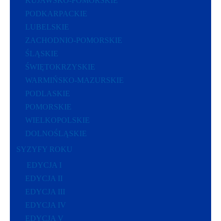
KUJAWSKO-POMORSKIE
PODKARPACKIE
LUBELSKIE
ZACHODNIO-POMORSKIE
ŚLĄSKIE
ŚWIĘTOKRZYSKIE
WARMIŃSKO-MAZURSKIE
PODLASKIE
POMORSKIE
WIELKOPOLSKIE
DOLNOŚLĄSKIE
SYZYFY ROKU
EDYCJA I
EDYCJA II
EDYCJA III
EDYCJA IV
EDYCJA V