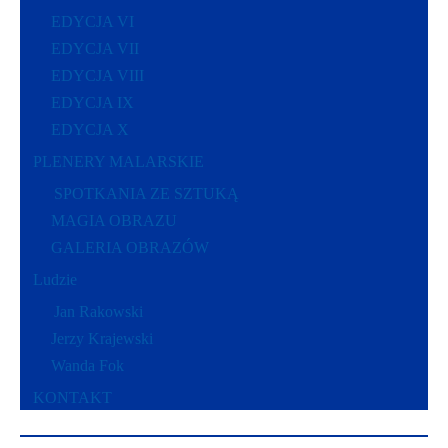
EDYCJA VI
EDYCJA VII
EDYCJA VIII
EDYCJA IX
EDYCJA X
PLENERY MALARSKIE
SPOTKANIA ZE SZTUKĄ
MAGIA OBRAZU
GALERIA OBRAZÓW
Ludzie
Jan Rakowski
Jerzy Krajewski
Wanda Fok
KONTAKT