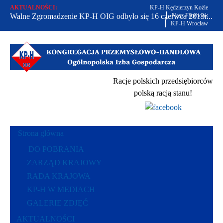
AKTUALNOŚCI:
KP-H Kędzierzyn Kożle
Walne Zgromadzenie KP-H OIG odbyło się 16 czerwca 2013r...
Nasz Facebook
KP-H Wrocław
Od 2002 r. bronimy praw polskich przedsiębiorców...
Racje polskich przedsiębiorców polską racją stanu...
Racje polskich przedsiębiorców
polską racją stanu!
Strona główna
DO POBRANIA
ZARZĄD KRAJOWY
RADA KRAJOWA
KP-H W MEDIACH
GALERIE ZDJĘĆ
AKTUALNOŚCI