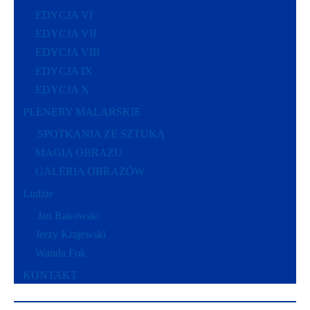
EDYCJA VI
EDYCJA VII
EDYCJA VIII
EDYCJA IX
EDYCJA X
PLENERY MALARSKIE
SPOTKANIA ZE SZTUKĄ
MAGIA OBRAZU
GALERIA OBRAZÓW
Ludzie
Jan Rakowski
Jerzy Krajewski
Wanda Fok
KONTAKT