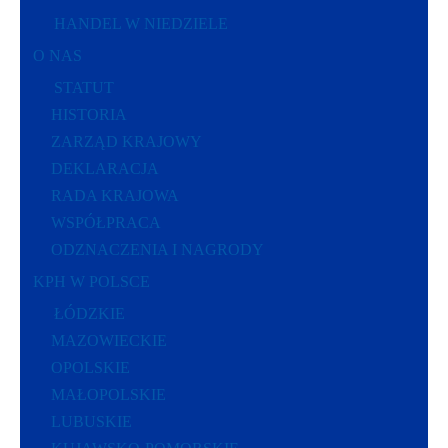
HANDEL W NIEDZIELE
O NAS
STATUT
HISTORIA
ZARZĄD KRAJOWY
DEKLARACJA
RADA KRAJOWA
WSPÓŁPRACA
ODZNACZENIA I NAGRODY
KPH W POLSCE
ŁÓDZKIE
MAZOWIECKIE
OPOLSKIE
MAŁOPOLSKIE
LUBUSKIE