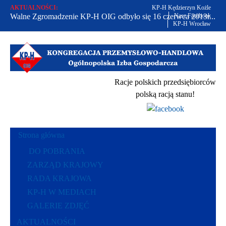
AKTUALNOŚCI:
KP-H Kędzierzyn Kożle
Walne Zgromadzenie KP-H OIG odbyło się 16 czerwca 2013r...
Nasz Facebook
KP-H Wrocław
Od 2002 r. bronimy praw polskich przedsiębiorców...
Racje polskich przedsiębiorców polską racją stanu...
Racje polskich przedsiębiorców
polską racją stanu!
Strona główna
DO POBRANIA
ZARZĄD KRAJOWY
RADA KRAJOWA
KP-H W MEDIACH
GALERIE ZDJĘĆ
AKTUALNOŚCI