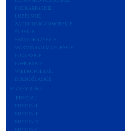
KUJAWSKO-POMORSKIE
PODKARPACKIE
LUBELSKIE
ZACHODNIO-POMORSKIE
ŚLĄSKIE
ŚWIĘTOKRZYSKIE
WARMIŃSKO-MAZURSKIE
PODLASKIE
POMORSKIE
WIELKOPOLSKIE
DOLNOŚLĄSKIE
SYZYFY ROKU
EDYCJA I
EDYCJA II
EDYCJA III
EDYCJA IV
EDYCJA V