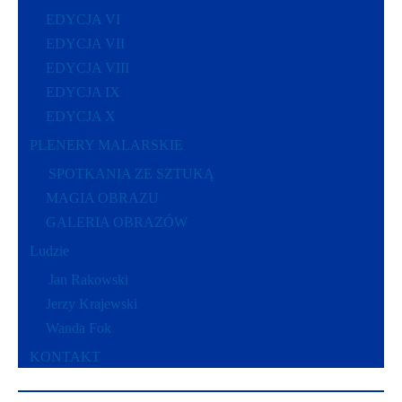
EDYCJA VI
EDYCJA VII
EDYCJA VIII
EDYCJA IX
EDYCJA X
PLENERY MALARSKIE
SPOTKANIA ZE SZTUKĄ
MAGIA OBRAZU
GALERIA OBRAZÓW
Ludzie
Jan Rakowski
Jerzy Krajewski
Wanda Fok
KONTAKT