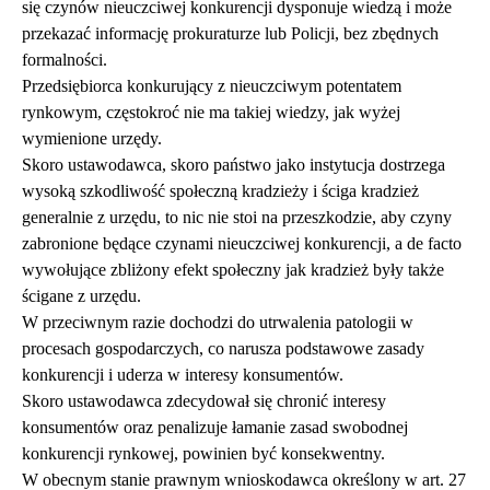
się czynów nieuczciwej konkurencji dysponuje wiedzą i może
przekazać informację prokuraturze lub Policji, bez zbędnych
formalności.
Przedsiębiorca konkurujący z nieuczciwym potentatem
rynkowym, częstokroć nie ma takiej wiedzy, jak wyżej
wymienione urzędy.
Skoro ustawodawca, skoro państwo jako instytucja dostrzega
wysoką szkodliwość społeczną kradzieży i ściga kradzież
generalnie z urzędu, to nic nie stoi na przeszkodzie, aby czyny
zabronione będące czynami nieuczciwej konkurencji, a de facto
wywołujące zbliżony efekt społeczny jak kradzież były także
ścigane z urzędu.
W przeciwnym razie dochodzi do utrwalenia patologii w
procesach gospodarczych, co narusza podstawowe zasady
konkurencji i uderza w interesy konsumentów.
Skoro ustawodawca zdecydował się chronić interesy
konsumentów oraz penalizuje łamanie zasad swobodnej
konkurencji rynkowej, powinien być konsekwentny.
W obecnym stanie prawnym wnioskodawca określony w art. 27