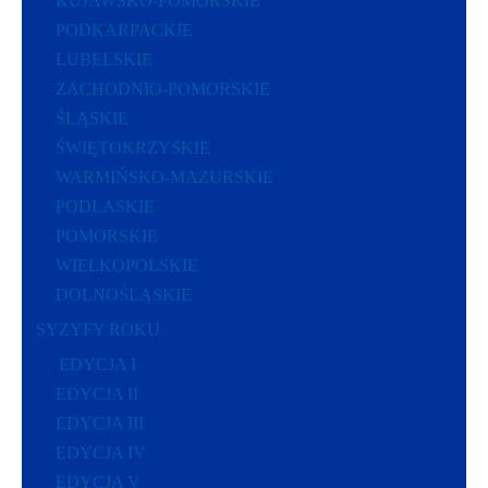
KUJAWSKO-POMORSKIE
PODKARPACKIE
LUBELSKIE
ZACHODNIO-POMORSKIE
ŚLĄSKIE
ŚWIĘTOKRZYSKIE
WARMIŃSKO-MAZURSKIE
PODLASKIE
POMORSKIE
WIELKOPOLSKIE
DOLNOŚLĄSKIE
SYZYFY ROKU
EDYCJA I
EDYCJA II
EDYCJA III
EDYCJA IV
EDYCJA V