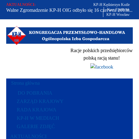
AKTUALNOŚCI:
KP-H Kędzierzyn Kożle
Walne Zgromadzenie KP-H OIG odbyło się 16 czerwca 2013r...
Nasz Facebook
KP-H Wrocław
Od 2002 r. bronimy praw polskich przedsiębiorców...
Racje polskich przedsiębiorców polską racją stanu...
Racje polskich przedsiębiorców
polską racją stanu!
Strona główna
DO POBRANIA
ZARZĄD KRAJOWY
RADA KRAJOWA
KP-H W MEDIACH
GALERIE ZDJĘĆ
AKTUALNOŚCI