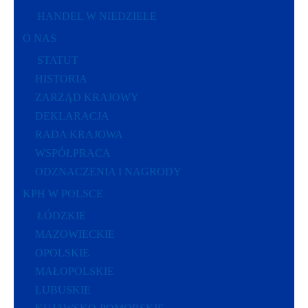
HANDEL W NIEDZIELE
O NAS
STATUT
HISTORIA
ZARZĄD KRAJOWY
DEKLARACJA
RADA KRAJOWA
WSPÓŁPRACA
ODZNACZENIA I NAGRODY
KPH W POLSCE
ŁÓDZKIE
MAZOWIECKIE
OPOLSKIE
MAŁOPOLSKIE
LUBUSKIE