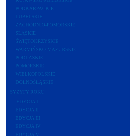
KUJAWSKO-POMORSKIE
PODKARPACKIE
LUBELSKIE
ZACHODNIO-POMORSKIE
ŚLĄSKIE
ŚWIĘTOKRZYSKIE
WARMIŃSKO-MAZURSKIE
PODLASKIE
POMORSKIE
WIELKOPOLSKIE
DOLNOŚLĄSKIE
SYZYFY ROKU
EDYCJA I
EDYCJA II
EDYCJA III
EDYCJA IV
EDYCJA V