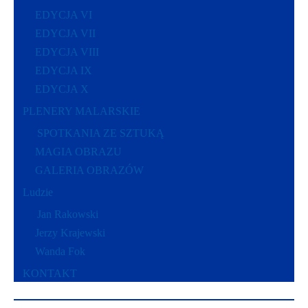
EDYCJA VI
EDYCJA VII
EDYCJA VIII
EDYCJA IX
EDYCJA X
PLENERY MALARSKIE
SPOTKANIA ZE SZTUKĄ
MAGIA OBRAZU
GALERIA OBRAZÓW
Ludzie
Jan Rakowski
Jerzy Krajewski
Wanda Fok
KONTAKT