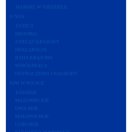
HANDEL W NIEDZIELE
O NAS
STATUT
HISTORIA
ZARZĄD KRAJOWY
DEKLARACJA
RADA KRAJOWA
WSPÓŁPRACA
ODZNACZENIA I NAGRODY
KPH W POLSCE
ŁÓDZKIE
MAZOWIECKIE
OPOLSKIE
MAŁOPOLSKIE
LUBUSKIE