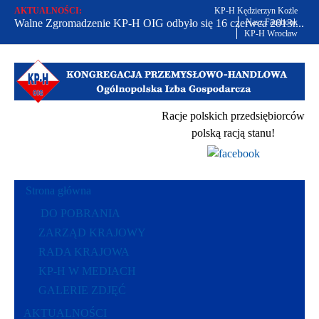
AKTUALNOŚCI:
KP-H Kędzierzyn Kożle
Walne Zgromadzenie KP-H OIG odbyło się 16 czerwca 2013r...
Nasz Facebook
KP-H Wrocław
Od 2002 r. bronimy praw polskich przedsiębiorców...
Racje polskich przedsiębiorców polską racją stanu...
Racje polskich przedsiębiorców
polską racją stanu!
Strona główna
DO POBRANIA
ZARZĄD KRAJOWY
RADA KRAJOWA
KP-H W MEDIACH
GALERIE ZDJĘĆ
AKTUALNOŚCI