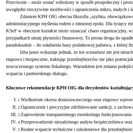
Przeciwnie – może zostać wdrożony w sposób prospołeczny i pror
uwzględni rzeczywiste możliwości i ograniczenia mikro, małych i ś
Zdaniem KPH OIG obecna filozofia „szybko, obowiązkowo 
administracyjnego myślenia rodem z minionej epoki. Dla tysięcy m
KSeF w obecnym kształcie może oznaczać chaos organizacyjny, wzr
przypadkach utratę płynności finansowej. To prosta droga do upadło
paradoksalnie – do osłabienia bazy podatkowej państwa, z której fi
Izba jasno wskazuje jednak, że ten scenariusz nie jest nie
etapowo i bezpiecznie, traktując przedsiębiorców nie jako potencj
nowoczesnego systemu fiskalnego. Warunkiem jest zmiana podejści
wsparcia i partnerskiego dialogu.
Kluczowe rekomendacje KPH OIG dla decydentów kształtującyc
Wydłużenie okresu dostosowawczego oraz etapowe wprowa
1.
Ograniczenie i precyzyjne zdefiniowanie sankcji, z zachow
2.
Zapewnienie transparentnego monitoringu funkcjonowania s
3.
Przeprowadzenie niezależnego audytu bezpieczeństwa oraz 
4.
Realne wsparcie techniczne i szkoleniowe dla przedsiębiorc
5.