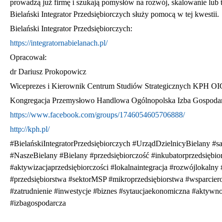
prowadzą już firmę i szukają pomysłów na rozwój, skalowanie lub 
Bielański Integrator Przedsiębiorczych służy pomocą w tej kwestii.
Bielański Integrator Przedsiębiorczych:
https://integratornabielanach.pl/
Opracował:
dr Dariusz Prokopowicz
Wiceprezes i Kierownik Centrum Studiów Strategicznych KPH OI
Kongregacja Przemysłowo Handlowa Ogólnopolska Izba Gospoda
https://www.facebook.com/groups/1746054605706888/
http://kph.pl/
#BielańskiIntegratorPrzedsiębiorczych #UrządDzielnicyBielany #s
#NaszeBielany #Bielany #przedsiębiorczość #inkubatorprzedsiębior
#aktywizacjaprzedsiębiorczości #lokalnaintegracja #rozwójlokaln
#przedsiębiorstwa #sektorMSP #mikroprzedsiębiorstwa #wsparcie
#zatrudnienie #inwestycje #biznes #sytaucjaekonomiczna #akt
#izbagospodarcza