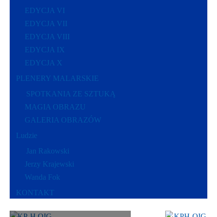
EDYCJA VI
EDYCJA VII
EDYCJA VIII
EDYCJA IX
EDYCJA X
PLENERY MALARSKIE
SPOTKANIA ZE SZTUKĄ
MAGIA OBRAZU
GALERIA OBRAZÓW
Ludzie
Jan Rakowski
Jerzy Krajewski
Wanda Fok
KONTAKT