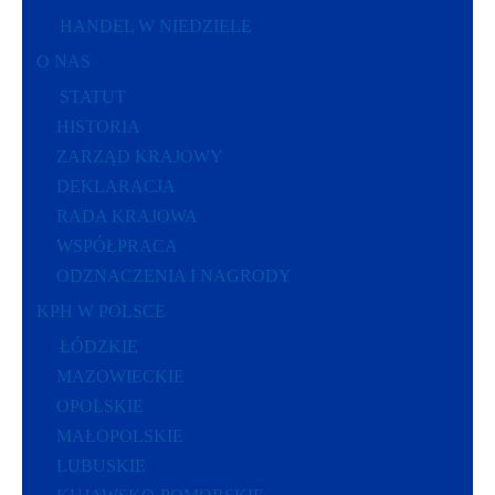
HANDEL W NIEDZIELE
O NAS
STATUT
HISTORIA
ZARZĄD KRAJOWY
DEKLARACJA
RADA KRAJOWA
WSPÓŁPRACA
ODZNACZENIA I NAGRODY
KPH W POLSCE
ŁÓDZKIE
MAZOWIECKIE
OPOLSKIE
MAŁOPOLSKIE
LUBUSKIE