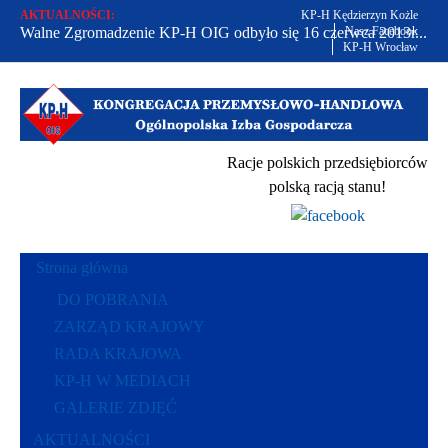
AKTUALNOŚCI:
KP-H Kędzierzyn Kożle
Walne Zgromadzenie KP-H OIG odbyło się 16 czerwca 2013r...
Nasz Facebook
KP-H Wrocław
Od 2002 r. bronimy praw polskich przedsiębiorców...
Racje polskich przedsiębiorców polską racją stanu...
Racje polskich przedsiębiorców
polską racją stanu!
Strona główna
DO POBRANIA
ZARZĄD KRAJOWY
RADA KRAJOWA
KP-H W MEDIACH
GALERIE ZDJĘĆ
AKTUALNOŚCI