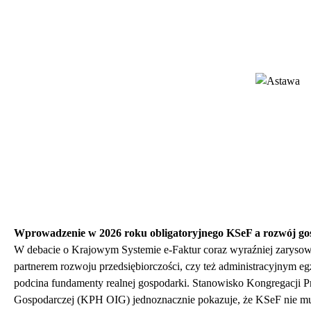
to krew naszego systemu
gospodarczego...
Czytaj więcej...
KP-H OIG
Od 2002 roku bronimy
podstawowych praw polskich
przedsiębiorców! Nasza
inicjatywa zapewnia, że
stanowiska, opinie i racje naszych
przedsiębiorców słyszane będą w
Polsce i całej Europie...
Wprowadzenie w 2026 roku obligatoryjnego KSeF a rozwój go
Czytaj więcej...
W debacie o Krajowym Systemie e-Faktur coraz wyraźniej zarysow
partnerem rozwoju przedsiębiorczości, czy też administracyjnym e
podcina fundamenty realnej gospodarki. Stanowisko Kongregacji 
Gospodarczej (KPH OIG) jednoznacznie pokazuje, że KSeF nie mus