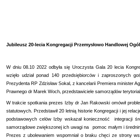
Jubileusz 20-lecia Kongregacji Przemysłowo Handlowej Ogól
W dniu 08.10 2022 odbyła się Uroczysta Gala 20 lecia Kongr
wzięło udział ponad 140 przedsiębiorców i zaproszonych go
Prezydenta RP Zdzisław Sokal, z kancelarii Premiera minister 
Prawnego dr Marek Woch, przedstawiciele samorządów terytorial
W trakcie spotkania prezes Izby dr Jan Rakowski omówił proble
statutowych. Przedstawił 20 letnią historie Kongregacji i jej r
podstawowych celów Izby wskazał konieczność integracji ś
samorządowe zwiększonej ich uwagi na pomoc małym i średnim
Prezes z ubolewaniem wspomniał o braku chęci ze strony w