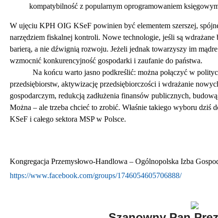
kompatybilność z popularnym oprogramowaniem księgowym
W ujęciu KPH OIG KSeF powinien być elementem szerszej, spójnej
narzędziem fiskalnej kontroli. Nowe technologie, jeśli są wdrażane b
barierą, a nie dźwignią rozwoju. Jeżeli jednak towarzyszy im mądre
wzmocnić konkurencyjność gospodarki i zaufanie do państwa.
Na końcu warto jasno podkreślić:
można
połączyć w polity
przedsiębiorstw, aktywizację przedsiębiorczości i wdrażanie nowy
gospodarczym, redukcją zadłużenia finansów publicznych, budową 
Można – ale trzeba chcieć to zrobić.
Właśnie takiego wyboru dziś d
KSeF i całego sektora MSP w Polsce.
Kongregacja Przemysłowo-Handlowa – Ogólnopolska Izba Gospo
https://www.facebook.com/groups/1746054605706888/
Szanowny Pan Prez