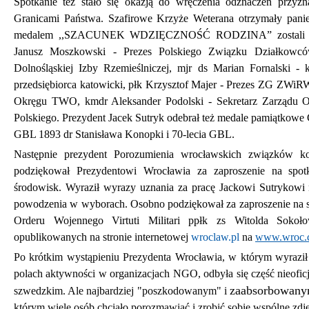
Spotkanie też stało się okazją do wręczenia odznaczeń przyz
Granicami Państwa. Szafirowe Krzyże Weterana otrzymały panie
medalem ,,SZACUNEK WDZIĘCZNOŚĆ RODZINA” zostali odzna
Janusz Moszkowski - Prezes Polskiego Związku Działkowcó
Dolnośląskiej Izby Rzemieślniczej, mjr ds Marian Fornalski - 
przedsiębiorca katowicki, płk Krzysztof Majer - Prezes ZG ZWi
Okręgu TWO, kmdr Aleksander Podolski - Sekretarz Zarządu 
Polskiego. Prezydent Jacek Sutryk odebrał też medale pamiątkowe 
GBL 1893 dr Stanisława Konopki i 70-lecia GBL.
Następnie prezydent Porozumienia wrocławskich związków kom
podziękował Prezydentowi Wrocławia za zaproszenie na spotk
środowisk. Wyraził wyrazy uznania za pracę Jackowi Sutrykowi 
powodzenia w wyborach. Osobno podziękował za zaproszenie na s
Orderu Wojennego Virtuti Militari ppłk zs Witolda Sokoł
opublikowanych na stronie internetowej
wroclaw.pl
na
www.wroc.c
Po krótkim wystąpieniu Prezydenta Wrocławia, w którym wyraził 
polach aktywności w organizacjach NGO, odbyła się część nieoficj
zaabsorbowan
szwedzkim. Ale najbardziej "poszkodowanym" i
którym wiele osób chciało porozmawiać i zrobić sobie wspólne zdję