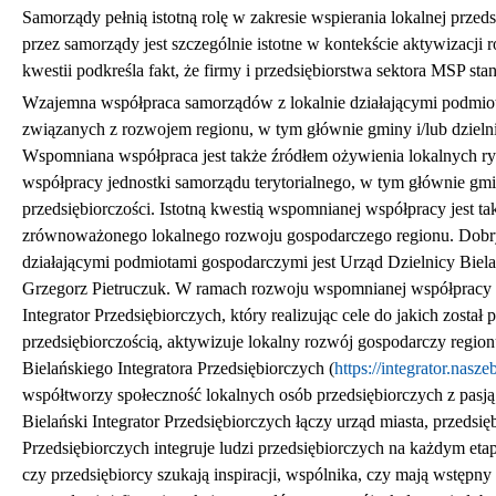
Samorządy pełnią istotną rolę w zakresie wspierania lokalnej przed
przez samorządy jest szczególnie istotne w kontekście aktywizacji 
kwestii podkreśla fakt, że firmy i przedsiębiorstwa sektora MSP s
Wzajemna współpraca samorządów z lokalnie działającymi podmiot
związanych z rozwojem regionu, w tym głównie gminy i/lub dzielni
Wspomniana współpraca jest także źródłem ożywienia lokalnych r
współpracy jednostki samorządu terytorialnego, w tym głównie gmi
przedsiębiorczości. Istotną kwestią wspomnianej współpracy jest 
zrównoważonego lokalnego rozwoju gospodarczego regionu. Dobry
działającymi podmiotami gospodarczymi jest Urząd Dzielnicy Biela
Grzegorz Pietruczuk. W ramach rozwoju wspomnianej współpracy U
Integrator Przedsiębiorczych, który realizując cele do jakich zosta
przedsiębiorczością, aktywizuje lokalny rozwój gospodarczy regionu
Bielańskiego Integratora Przedsiębiorczych (
https://integrator.nasze
współtworzy społeczność lokalnych osób przedsiębiorczych z pasją i 
Bielański Integrator Przedsiębiorczych łączy urząd miasta, przedsi
Przedsiębiorczych integruje ludzi przedsiębiorczych na każdym eta
czy przedsiębiorcy szukają inspiracji, wspólnika, czy mają wstępny 