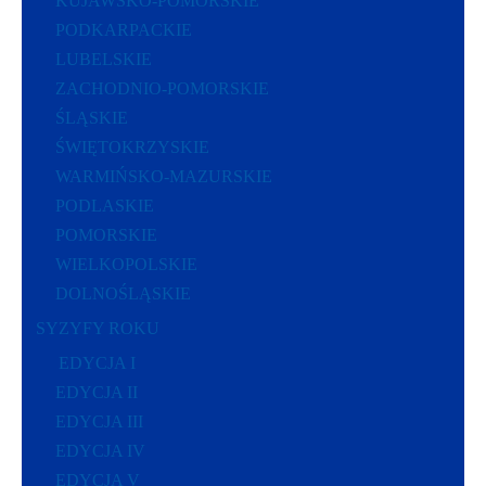
KUJAWSKO-POMORSKIE
PODKARPACKIE
LUBELSKIE
ZACHODNIO-POMORSKIE
ŚLĄSKIE
ŚWIĘTOKRZYSKIE
WARMIŃSKO-MAZURSKIE
PODLASKIE
POMORSKIE
WIELKOPOLSKIE
DOLNOŚLĄSKIE
SYZYFY ROKU
EDYCJA I
EDYCJA II
EDYCJA III
EDYCJA IV
EDYCJA V