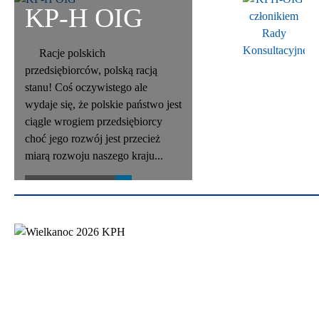
KP-H OIG
Racje polskich
przedsiębiorców, polską racją
stanu! Coś oczywistego ale
wydaje się, że polskie państwo jest
ciągle wrogiem przedsiębiorcy
choć jego rozwój jest przecież
miarą rozwoju naszego kraju...
Czytaj więcej...
KP-H OIG
Kongregacja Przemysłowo-
Handlowa Ogólnopolska Izba
Gospodarcza! Najważniejszym
sektorem naszej gospodarki są
małe i średnie firmy, brońmy ich,