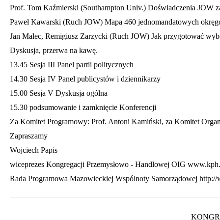
Prof. Tom Kaźmierski (Southampton Univ.) Doświadczenia JOW za
Paweł Kawarski (Ruch JOW) Mapa 460 jednomandatowych okręgów 
Jan Malec, Remigiusz Zarzycki (Ruch JOW) Jak przygotować wy
Dyskusja, przerwa na kawę.
13.45 Sesja III Panel partii politycznych
14.30 Sesja IV Panel publicystów i dziennikarzy
15.00 Sesja V Dyskusja ogólna
15.30 podsumowanie i zamknięcie Konferencji
Za Komitet Programowy: Prof. Antoni Kamiński, za Komitet Organ
Zapraszamy
Wojciech Papis
wiceprezes Kongregacji Przemysłowo - Handlowej OIG www.kph.
Rada Programowa Mazowieckiej Wspólnoty Samorządowej http://
KONGRE