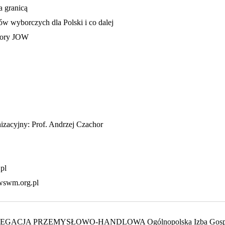
 granicą
wyborczych dla Polski i co dalej
bory JOW
izacyjny: Prof. Andrzej Czachor
pl
wswm.org.pl
GACJA PRZEMYSŁOWO-HANDLOWA Ogólnopolska Izba Gospo