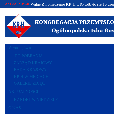
AKTUALNOŚCI:
Walne Zgromadzenie KP-H OIG odbyło się 16 czer
Od 2002 r. bronimy praw polskich przedsiębiorców.
Racje polskich przedsiębiorców polską racją stanu..
Strona główna
DO POBRANIA
ZARZĄD KRAJOWY
RADA KRAJOWA
KP-H W MEDIACH
GALERIE ZDJĘĆ
AKTUALNOŚCI
HANDEL W NIEDZIELE
O NAS