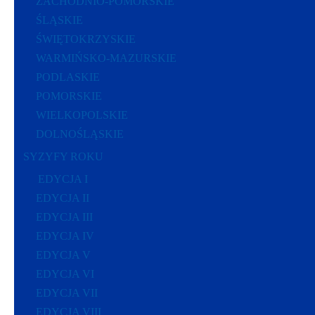
ZACHODNIO-POMORSKIE
ŚLĄSKIE
ŚWIĘTOKRZYSKIE
WARMIŃSKO-MAZURSKIE
PODLASKIE
POMORSKIE
WIELKOPOLSKIE
DOLNOŚLĄSKIE
SYZYFY ROKU
EDYCJA I
EDYCJA II
EDYCJA III
EDYCJA IV
EDYCJA V
EDYCJA VI
EDYCJA VII
EDYCJA VIII