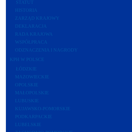
STATUT
HISTORIA
ZARZĄD KRAJOWY
DEKLARACJA
RADA KRAJOWA
WSPÓŁPRACA
ODZNACZENIA I NAGRODY
KPH W POLSCE
ŁÓDZKIE
MAZOWIECKIE
OPOLSKIE
MAŁOPOLSKIE
LUBUSKIE
KUJAWSKO-POMORSKIE
PODKARPACKIE
LUBELSKIE