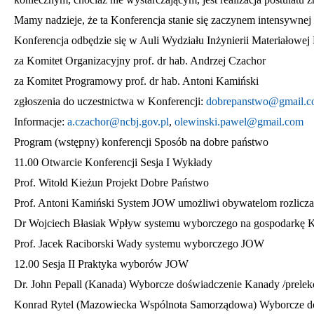
Mamy nadzieje, że ta Konferencja stanie się zaczynem intensywnej
Konferencja odbędzie się w Auli Wydziału Inżynierii Materiałowej
za Komitet Organizacyjny prof. dr hab. Andrzej Czachor
za Komitet Programowy prof. dr hab. Antoni Kamiński
zgłoszenia do uczestnictwa w Konferencji:
dobrepanstwo@gmail.
Informacje:
a.czachor@ncbj.gov.pl
,
olewinski.pawel@gmail.com
Program (wstępny) konferencji Sposób na dobre państwo
11.00 Otwarcie Konferencji Sesja I Wykłady
Prof. Witold Kieżun Projekt Dobre Państwo
Prof. Antoni Kamiński System JOW umożliwi obywatelom rozlicza
Dr Wojciech Błasiak Wpływ systemu wyborczego na gospodarkę K
Prof. Jacek Raciborski Wady systemu wyborczego JOW
12.00 Sesja II Praktyka wyborów JOW
Dr. John Pepall (Kanada) Wyborcze doświadczenie Kanady /prelekc
Konrad Rytel (Mazowiecka Wspólnota Samorządowa) Wyborcze d