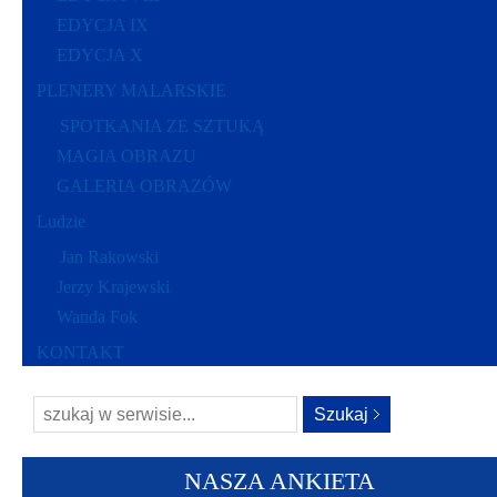
EDYCJA IX
EDYCJA X
PLENERY MALARSKIE
SPOTKANIA ZE SZTUKĄ
MAGIA OBRAZU
GALERIA OBRAZÓW
Ludzie
Jan Rakowski
Jerzy Krajewski
Wanda Fok
KONTAKT
NASZA ANKIETA