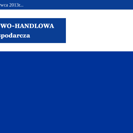
wca 2013r...
..
.