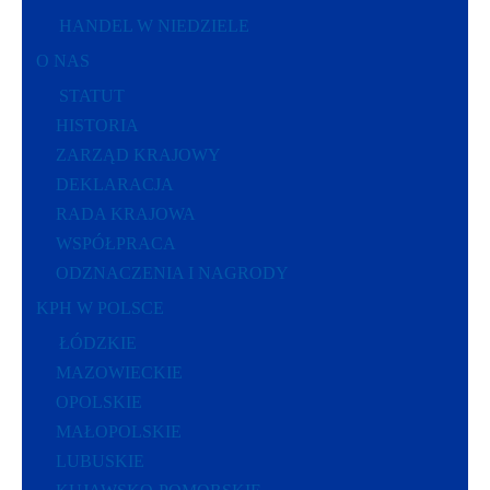
HANDEL W NIEDZIELE
O NAS
STATUT
HISTORIA
ZARZĄD KRAJOWY
DEKLARACJA
RADA KRAJOWA
WSPÓŁPRACA
ODZNACZENIA I NAGRODY
KPH W POLSCE
ŁÓDZKIE
MAZOWIECKIE
OPOLSKIE
MAŁOPOLSKIE
LUBUSKIE