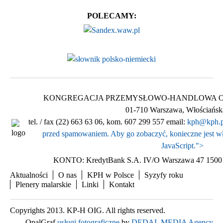
POLECAMY:
KONGREGACJA PRZEMYSŁOWO-HANDLOWA Ogólnop
01-710 Warszawa, Włościańsk
tel. / fax (22) 663 63 06, kom. 607 299 557 email:
kph@kph.p
przed spamowaniem. Aby go zobaczyć, konieczne jest wł
JavaScript.
">
KONTO: KredytBank S.A. IV/O Warszawa 47 1500 
Aktualności
O nas
KPH w Polsce
Syzyfy roku
Plenery malarskie
Linki
Kontakt
Copyrights 2013. KP-H OIG. All rights reserved.
OpalGraf
usługi fotograficzne
by
DEDAL MEDIA Agency