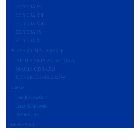
EDYCJA VI
EDYCJA VII
EDYCJA VIII
EDYCJA IX
EDYCJA X
PLENERY MALARSKIE
SPOTKANIA ZE SZTUKĄ
MAGIA OBRAZU
GALERIA OBRAZÓW
Ludzie
Jan Rakowski
Jerzy Krajewski
Wanda Fok
KONTAKT