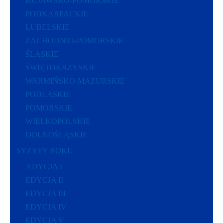
KUJAWSKO-POMORSKIE
PODKARPACKIE
LUBELSKIE
ZACHODNIO-POMORSKIE
ŚLĄSKIE
ŚWIĘTOKRZYSKIE
WARMIŃSKO-MAZURSKIE
PODLASKIE
POMORSKIE
WIELKOPOLSKIE
DOLNOŚLĄSKIE
SYZYFY ROKU
EDYCJA I
EDYCJA II
EDYCJA III
EDYCJA IV
EDYCJA V