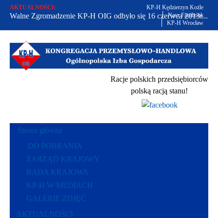
AKTUALNOŚCI:
KP-H Kędzierzyn Kożle
Walne Zgromadzenie KP-H OIG odbyło się 16 czerwca 2013r...
Nasz Facebook
KP-H Wrocław
Od 2002 r. bronimy praw polskich przedsiębiorców...
Racje polskich przedsiębiorców polską racją stanu...
Racje polskich przedsiębiorców
polską racją stanu!
Strona główna
DO POBRANIA
ZARZĄD KRAJOWY
RADA KRAJOWA
KP-H W MEDIACH
GALERIE ZDJĘĆ
AKTUALNOŚCI