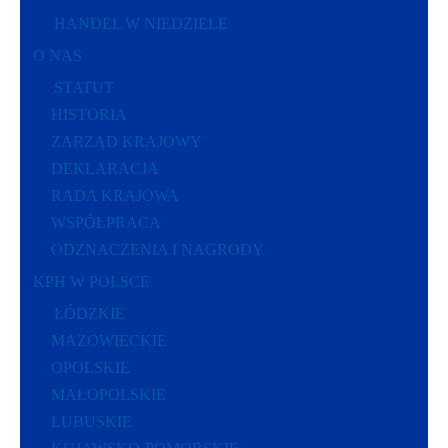
HANDEL W NIEDZIELE
O NAS
STATUT
HISTORIA
ZARZĄD KRAJOWY
DEKLARACJA
RADA KRAJOWA
WSPÓŁPRACA
ODZNACZENIA I NAGRODY
KPH W POLSCE
ŁÓDZKIE
MAZOWIECKIE
OPOLSKIE
MAŁOPOLSKIE
LUBUSKIE