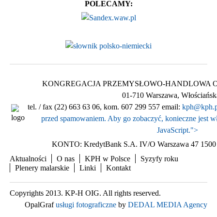
POLECAMY:
KONGREGACJA PRZEMYSŁOWO-HANDLOWA Ogólnop
01-710 Warszawa, Włościańsk
tel. / fax (22) 663 63 06, kom. 607 299 557 email:
kph@kph.p
przed spamowaniem. Aby go zobaczyć, konieczne jest wł
JavaScript.
">
KONTO: KredytBank S.A. IV/O Warszawa 47 1500 
Aktualności
O nas
KPH w Polsce
Syzyfy roku
Plenery malarskie
Linki
Kontakt
Copyrights 2013. KP-H OIG. All rights reserved.
OpalGraf
usługi fotograficzne
by
DEDAL MEDIA Agency