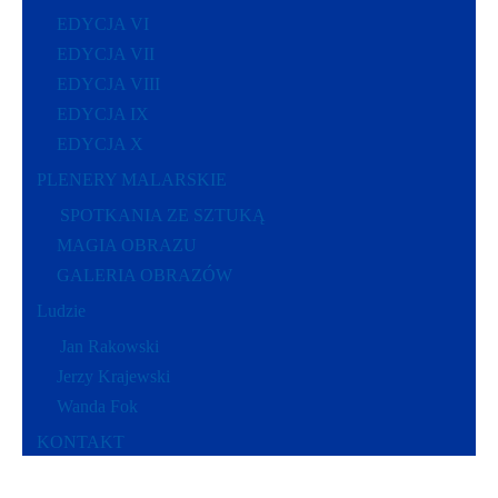
EDYCJA VI
EDYCJA VII
EDYCJA VIII
EDYCJA IX
EDYCJA X
PLENERY MALARSKIE
SPOTKANIA ZE SZTUKĄ
MAGIA OBRAZU
GALERIA OBRAZÓW
Ludzie
Jan Rakowski
Jerzy Krajewski
Wanda Fok
KONTAKT