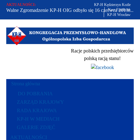
AKTUALNOŚCI:
KP-H Kędzierzyn Kożle
Walne Zgromadzenie KP-H OIG odbyło się 16 czerwca 2013r...
Nasz Facebook
KP-H Wrocław
Od 2002 r. bronimy praw polskich przedsiębiorców...
Racje polskich przedsiębiorców polską racją stanu...
Racje polskich przedsiębiorców
polską racją stanu!
Strona główna
DO POBRANIA
ZARZĄD KRAJOWY
RADA KRAJOWA
KP-H W MEDIACH
GALERIE ZDJĘĆ
AKTUALNOŚCI