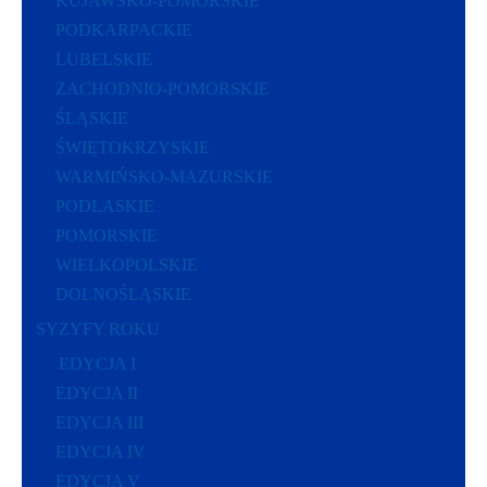
KUJAWSKO-POMORSKIE
PODKARPACKIE
LUBELSKIE
ZACHODNIO-POMORSKIE
ŚLĄSKIE
ŚWIĘTOKRZYSKIE
WARMIŃSKO-MAZURSKIE
PODLASKIE
POMORSKIE
WIELKOPOLSKIE
DOLNOŚLĄSKIE
SYZYFY ROKU
EDYCJA I
EDYCJA II
EDYCJA III
EDYCJA IV
EDYCJA V