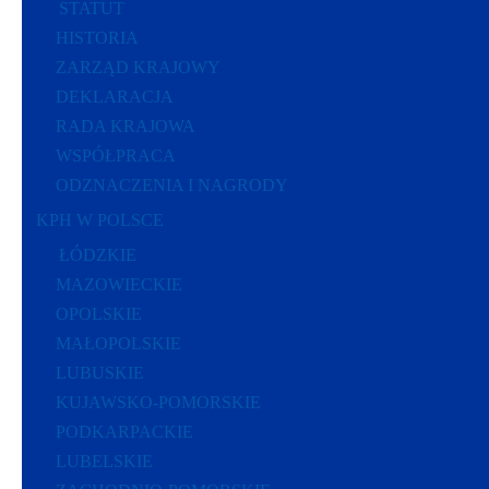
STATUT
HISTORIA
ZARZĄD KRAJOWY
DEKLARACJA
RADA KRAJOWA
WSPÓŁPRACA
ODZNACZENIA I NAGRODY
KPH W POLSCE
ŁÓDZKIE
MAZOWIECKIE
OPOLSKIE
MAŁOPOLSKIE
LUBUSKIE
KUJAWSKO-POMORSKIE
PODKARPACKIE
LUBELSKIE