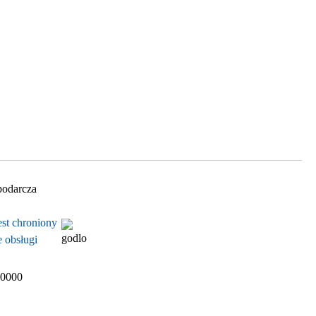
darcza
est chroniony
 obsługi
 0000