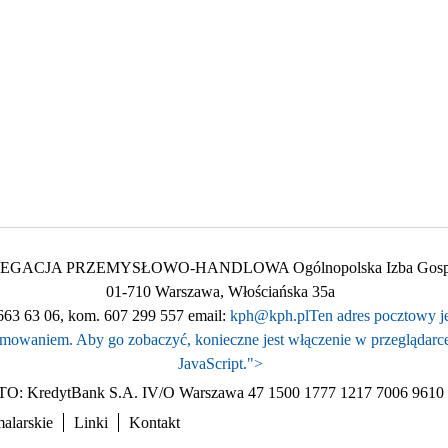
GACJA PRZEMYSŁOWO-HANDLOWA Ogólnopolska Izba Gospo
01-710 Warszawa, Włościańska 35a
2) 663 63 06, kom. 607 299 557 email:
kph@kph.pl
Ten adres pocztowy j
mowaniem. Aby go zobaczyć, konieczne jest włączenie w przeglądarce
JavaScript.
">
: KredytBank S.A. IV/O Warszawa 47 1500 1777 1217 7006 9610
malarskie
Linki
Kontakt