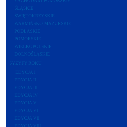
ZACHODNIO-POMORSKIE
ŚLĄSKIE
ŚWIĘTOKRZYSKIE
WARMIŃSKO-MAZURSKIE
PODLASKIE
POMORSKIE
WIELKOPOLSKIE
DOLNOŚLĄSKIE
SYZYFY ROKU
EDYCJA I
EDYCJA II
EDYCJA III
EDYCJA IV
EDYCJA V
EDYCJA VI
EDYCJA VII
EDYCJA VIII