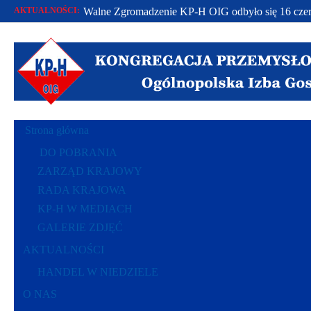
AKTUALNOŚCI:
Walne Zgromadzenie KP-H OIG odbyło się 16 czer
Od 2002 r. bronimy praw polskich przedsiębiorców.
Racje polskich przedsiębiorców polską racją stanu..
Strona główna
DO POBRANIA
ZARZĄD KRAJOWY
RADA KRAJOWA
KP-H W MEDIACH
GALERIE ZDJĘĆ
AKTUALNOŚCI
HANDEL W NIEDZIELE
O NAS