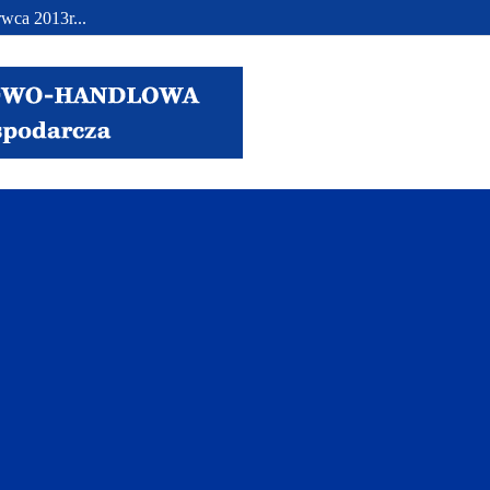
wca 2013r...
..
.