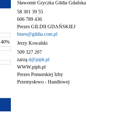
Sławomir Gryczka Gildia Gdańska
58 301 39 55
606 789 436
Prezes GILDII GDAŃSKIEJ
biuro@gildia.com.pl
- 40%
Jerzy Kowalski
509 327 207
zarzą
d@piph.pl
WWW.piph.pl
Prezes Pomorskiej Izby
Przemysłowo - Handlowej