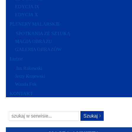
EDYCJA IX
EDYCJA X
PLENERY MALARSKIE
SPOTKANIA ZE SZTUKĄ
MAGIA OBRAZU
GALERIA OBRAZÓW
Ludzie
Jan Rakowski
Jerzy Krajewski
Wanda Fok
KONTAKT